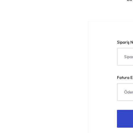
VOGE
YAMAHA
YUKI ATV
Sipariş 
Genel
Fatura E