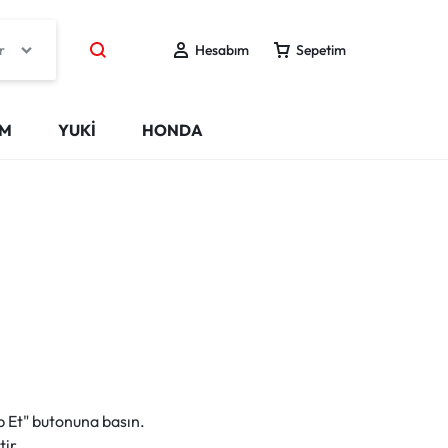
r
Hesabım
Sepetim
IM
YUKİ
HONDA
ip Et" butonuna basın.
ir.