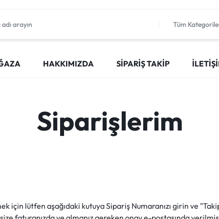
Tüm Kategorile
ĞAZA
HAKKIMIZDA
SIPARIŞ TAKIP
İLETIŞ
Siparişlerim
mek için lütfen aşağıdaki kutuya Sipariş Numaranızı girin ve "Tak
 size faturanızda ve almanız gereken onay e-postasında verilmişt