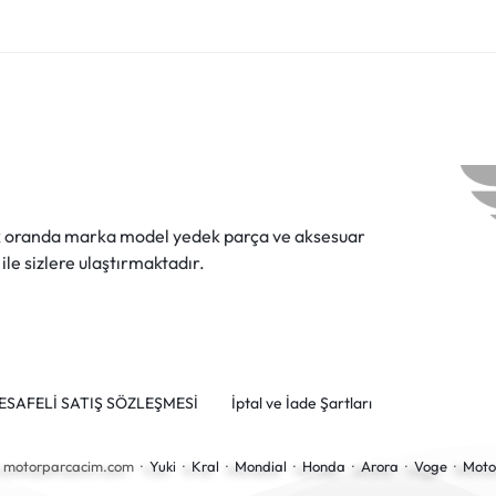
ok oranda marka model yedek parça ve aksesuar
 ile sizlere ulaştırmaktadır.
ESAFELİ SATIŞ SÖZLEŞMESİ
İptal ve İade Şartları
6 motorparcacim.com ·
Yuki
·
Kral
·
Mondial
·
Honda
·
Arora
·
Voge
·
Moto