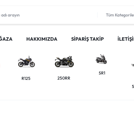
Tüm Kategorile
ĞAZA
HAKKIMIZDA
SIPARIŞ TAKIP
İLETIŞ
SR1
250RR
R125