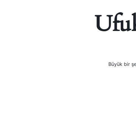
VOGE
Ufuk
YAMAHA
YUKI ATV
Genel
Büyük bir şe