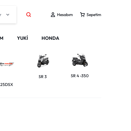
r
Hesabım
Sepetim
IM
YUKİ
HONDA
SR 4 -350
SR 3
DS 300
525DSX