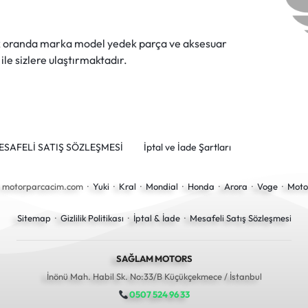
ok oranda marka model yedek parça ve aksesuar
 ile sizlere ulaştırmaktadır.
ESAFELİ SATIŞ SÖZLEŞMESİ
İptal ve İade Şartları
6 motorparcacim.com ·
Yuki
·
Kral
·
Mondial
·
Honda
·
Arora
·
Voge
·
Moto
Sitemap
·
Gizlilik Politikası
·
İptal & İade
·
Mesafeli Satış Sözleşmesi
SAĞLAM MOTORS
İnönü Mah. Habil Sk. No:33/B Küçükçekmece / İstanbul
0507 524 96 33