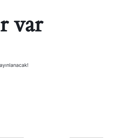
r var
yayınlanacak!