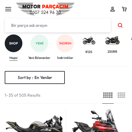
SHOP
YENI
İNDIRIM
250RR
R125
Hepsi
Yeni Eklenenler
İndirimliler
Sort by :
En Yeniler
1–35 of 505 Results