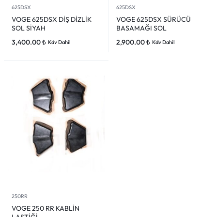
625DSX
625DSX
VOGE 625DSX DİŞ DİZLİK
VOGE 625DSX SÜRÜCÜ
SOL SİYAH
BASAMAĞI SOL
3,400.00
₺
2,900.00
₺
Kdv Dahil
Kdv Dahil
250RR
VOGE 250 RR KABLİN
LASTİĞİ