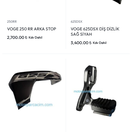
250RR
625DSX
VOGE 250 RR ARKA STOP
VOGE 625DSX DİŞ DİZLİK
SAĞ SİYAH
2,700.00
₺
Kdv Dahil
3,400.00
₺
Kdv Dahil