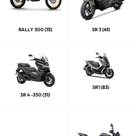
RALLY 300
(15)
SR 3
(41)
SR1
(83)
SR 4 -350
(31)