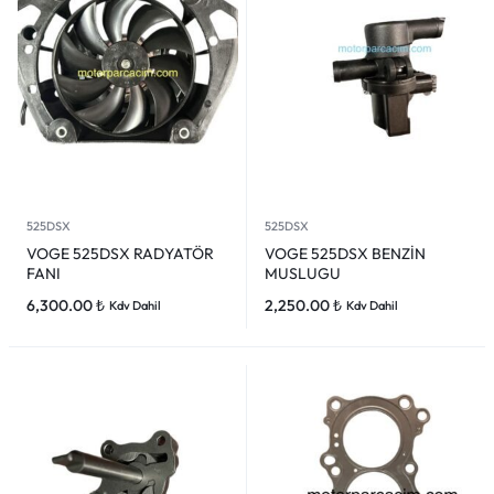
525DSX
525DSX
VOGE 525DSX RADYATÖR
VOGE 525DSX BENZİN
FANI
MUSLUGU
6,300.00
₺
2,250.00
₺
Kdv Dahil
Kdv Dahil