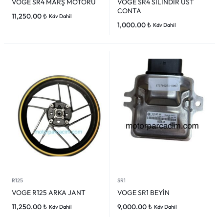
VOGE SR4 MARŞ MOTORU
VOGE SR4 SİLİNDİR ÜST
CONTA
11,250.00
₺
Kdv Dahil
1,000.00
₺
Kdv Dahil
R125
SR1
VOGE R125 ARKA JANT
VOGE SR1 BEYİN
11,250.00
₺
9,000.00
₺
Kdv Dahil
Kdv Dahil