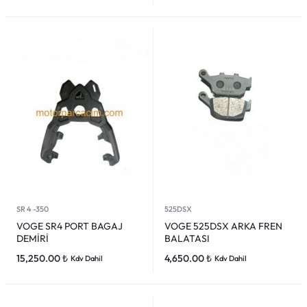
SR 4 -350
525DSX
VOGE SR4 PORT BAGAJ
VOGE 525DSX ARKA FREN
DEMİRİ
BALATASI
15,250.00
₺
4,650.00
₺
Kdv Dahil
Kdv Dahil