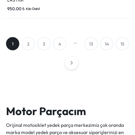
950.00
₺
Kdv Dahil
…
1
2
3
4
13
14
15
Motor Parçacım
Orijinal motosiklet yedek parça merkezimiz çok oranda
marka model yedek parça ve aksesuar siparişlerinizi en