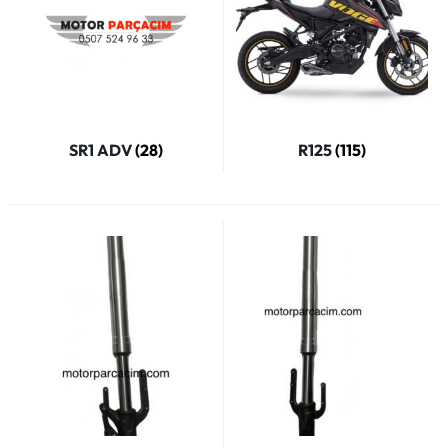
SR1 ADV
(28)
R125
(115)