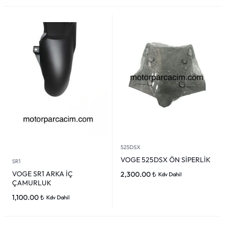
525DSX
VOGE 525DSX ÖN SİPERLİK
SR1
VOGE SR1 ARKA İÇ
2,300.00
₺
Kdv Dahil
ÇAMURLUK
1,100.00
₺
Kdv Dahil