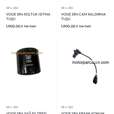
SR 4 -350
SR 4 -350
VOGE SR4 KOLTUK ISITMA
VOGE SR4 CAM KALDIRMA
TUŞU
TUŞU
1,900.00
₺
1,900.00
₺
Kdv Dahil
Kdv Dahil
SR 4 -350
SR 4 -350
VOGE SR4 YAĞ FİLTRESİ
VOGE SR4 KRANK KONUM