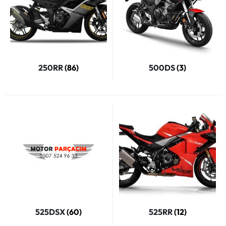
250RR
(86)
500DS
(3)
525DSX
(60)
525RR
(12)