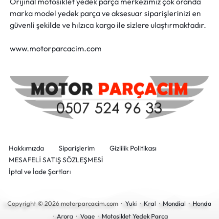
Orijinal motosiklet yedek parça merkezimiz çok oranda
marka model yedek parça ve aksesuar siparişlerinizi en
güvenli şekilde ve hılzıca kargo ile sizlere ulaştırmaktadır.
www.motorparcacim.com
Hakkımızda
Siparişlerim
Gizlilik Politikası
MESAFELİ SATIŞ SÖZLEŞMESİ
İptal ve İade Şartları
Copyright © 2026 motorparcacim.com ·
Yuki
·
Kral
·
Mondial
·
Honda
·
Arora
·
Voge
·
Motosiklet Yedek Parça