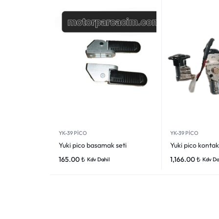
VOGE
YAMAHA
YUKI ATV
Genel
YK-39 PİCO
YK-39 PİCO
Yuki pico basamak seti
Yuki pico kontak
165.00
₺
1,166.00
₺
Kdv Dahil
Kdv Da