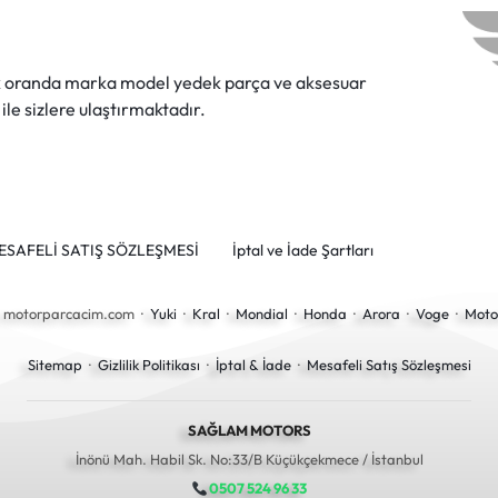
ok oranda marka model yedek parça ve aksesuar
 ile sizlere ulaştırmaktadır.
ESAFELİ SATIŞ SÖZLEŞMESİ
İptal ve İade Şartları
6 motorparcacim.com ·
Yuki
·
Kral
·
Mondial
·
Honda
·
Arora
·
Voge
·
Moto
Sitemap
·
Gizlilik Politikası
·
İptal & İade
·
Mesafeli Satış Sözleşmesi
SAĞLAM MOTORS
İnönü Mah. Habil Sk. No:33/B Küçükçekmece / İstanbul
0507 524 96 33