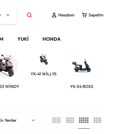
r
Hesabım
Sepetim
IM
YUKİ
HONDA
YK-41 WİLLYS
53 WİNDY
YK-54 BOSS
LUCKY