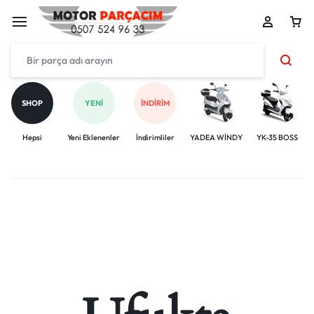
SHOP
YENI
İNDIRIM
Hepsi
Yeni Eklenenler
İndirimliler
YADEA WİNDY
YK-35 BOSS