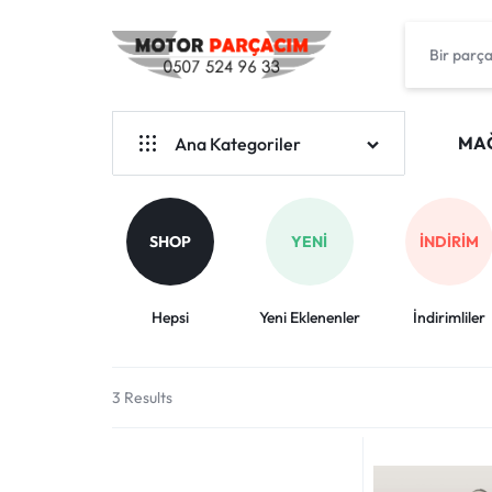
MOTOSİKLET
YUKI
YEDEK
HONDA
MA
Ana Kategoriler
PARÇA
KRAL
BENDA
MERKEZİ
ARORA
SHOP
YENI
İNDIRIM
YUKİ
MOTOSIKLET
ARORA
Hepsi
Yeni Eklenenler
İndirimliler
YEDEK
CAPPUCİNO-50
PARÇA
HONDA
3 Results
KRAL MOTOR
BIZDE
MONDİAL