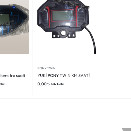
PONY TWİN
ilometre saati
YUKİ PONY TWİN KM SAATİ
0.00
₺
ahil
Kdv Dahil