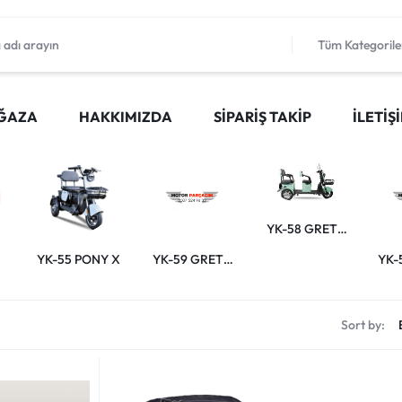
Tüm Kategorile
ĞAZA
HAKKIMIZDA
SIPARIŞ TAKIP
İLETIŞ
YK-58 GRETA
PLUS
YK-55 PONY X
YK-59 GRETA
YK-
PRO
Sort by: