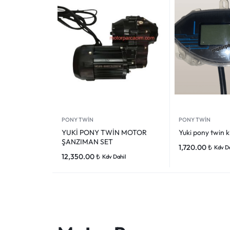
VOGE
YAMAHA
YUKI ATV
Genel
PONY TWİN
PONY TWİN
YUKİ PONY TWİN MOTOR
Yuki pony twin k
ŞANZIMAN SET
1,720.00
₺
Kdv D
12,350.00
₺
Kdv Dahil