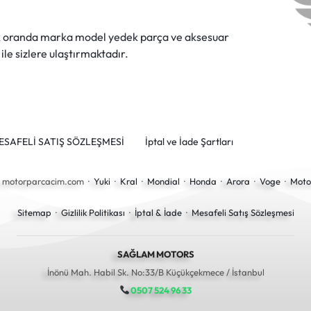
ok oranda marka model yedek parça ve aksesuar
 ile sizlere ulaştırmaktadır.
ESAFELİ SATIŞ SÖZLEŞMESİ
İptal ve İade Şartları
6 motorparcacim.com ·
Yuki
·
Kral
·
Mondial
·
Honda
·
Arora
·
Voge
·
Moto
Sitemap
·
Gizlilik Politikası
·
İptal & İade
·
Mesafeli Satış Sözleşmesi
SAĞLAM MOTORS
İnönü Mah. Habil Sk. No:33/B Küçükçekmece / İstanbul
0507 524 96 33