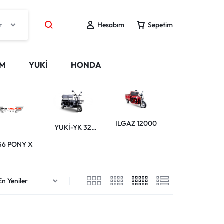
r
Hesabım
Sepetim
IM
YUKİ
HONDA
ILGAZ 12000
YK-60 ILGAZ
YUKİ-YK 32
PRO
GRETA
56 PONY X