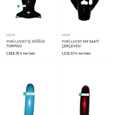
LUCKY
LUCKY
YUKİ LUCKY İÇ GÖĞÜS
YUKİ LUCKY KM SAATİ
TORPİDO
ÇERÇEVESİ
1,355.75
₺
1,272.57
₺
Kdv Dahil
Kdv Dahil