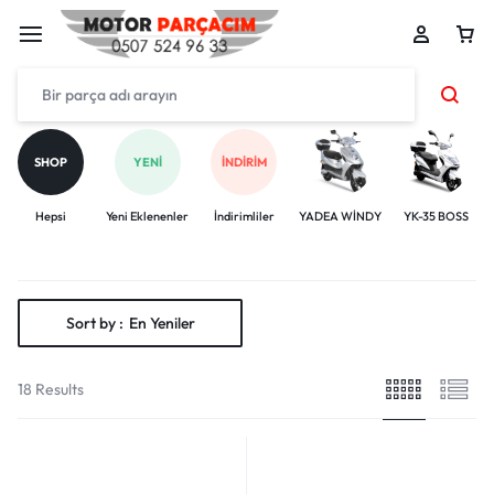
SHOP
YENI
İNDIRIM
Hepsi
Yeni Eklenenler
İndirimliler
YADEA WİNDY
YK-35 BOSS
Sort by :
En Yeniler
18 Results