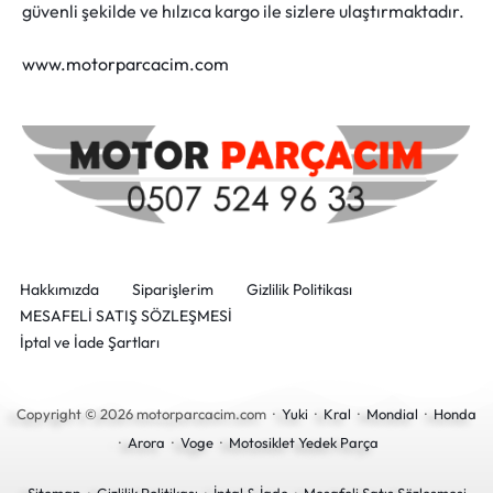
güvenli şekilde ve hılzıca kargo ile sizlere ulaştırmaktadır.
www.motorparcacim.com
Hakkımızda
Siparişlerim
Gizlilik Politikası
MESAFELİ SATIŞ SÖZLEŞMESİ
İptal ve İade Şartları
Copyright © 2026 motorparcacim.com ·
Yuki
·
Kral
·
Mondial
·
Honda
·
Arora
·
Voge
·
Motosiklet Yedek Parça
Sitemap
·
Gizlilik Politikası
·
İptal & İade
·
Mesafeli Satış Sözleşmesi