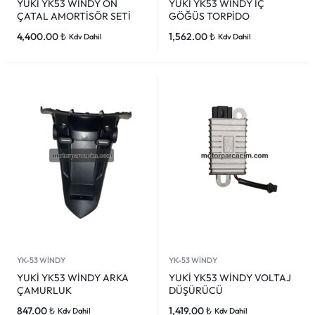
YUKİ YK53 WİNDY ÖN
YUKİ YK53 WİNDY İÇ
ÇATAL AMORTİSÖR SETİ
GÖĞÜS TORPİDO
4,400.00
₺
1,562.00
₺
Kdv Dahil
Kdv Dahil
YK-53 WİNDY
YK-53 WİNDY
YUKİ YK53 WİNDY ARKA
YUKİ YK53 WİNDY VOLTAJ
ÇAMURLUK
DÜŞÜRÜCÜ
847.00
₺
1,419.00
₺
Kdv Dahil
Kdv Dahil