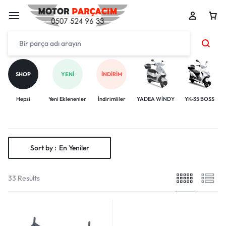
SHOP
YENI
İNDIRIM
Hepsi
Yeni Eklenenler
İndirimliler
YADEA WİNDY
YK-35 BOSS
Sort by :
En Yeniler
33 Results