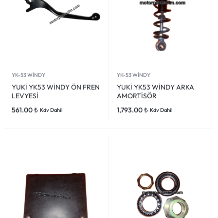
YK-53 WİNDY
YK-53 WİNDY
YUKİ YK53 WİNDY ÖN FREN
YUKİ YK53 WİNDY ARKA
LEVYESİ
AMORTİSÖR
561.00
₺
1,793.00
₺
Kdv Dahil
Kdv Dahil