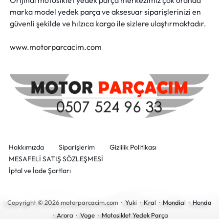
Orijinal motosiklet yedek parça merkezimiz çok oranda
marka model yedek parça ve aksesuar siparişlerinizi en
güvenli şekilde ve hılzıca kargo ile sizlere ulaştırmaktadır.
www.motorparcacim.com
Hakkımızda
Siparişlerim
Gizlilik Politikası
MESAFELİ SATIŞ SÖZLEŞMESİ
İptal ve İade Şartları
Copyright © 2026 motorparcacim.com ·
Yuki
·
Kral
·
Mondial
·
Honda
·
Arora
·
Voge
·
Motosiklet Yedek Parça