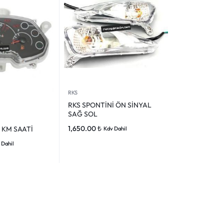
RKS
RKS SPONTİNİ ÖN SİNYAL
SAĞ SOL
1,650.00
₺
 KM SAATİ
Kdv Dahil
 Dahil