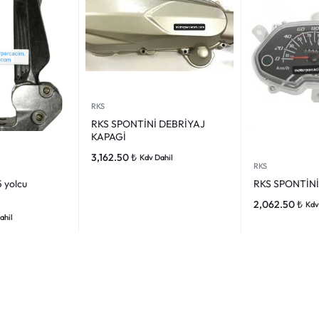
RKS
RKS SPONTİNİ DEBRİYAJ
KAPAGİ
3,162.50
₺
Kdv Dahil
RKS
5 yolcu
RKS SPONTİNİ
2,062.50
₺
Kdv
ahil