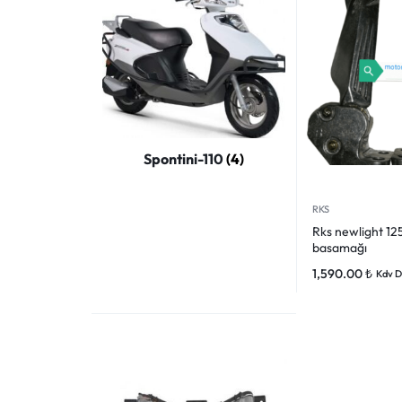
VOGE
YAMAHA
YUKI ATV
Genel
Spontini-110
(4)
RKS
Rks newlight 12
basamağı
1,590.00
₺
Kdv D