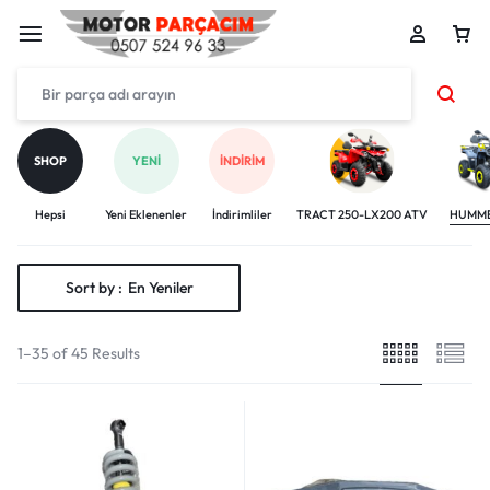
SHOP
YENI
İNDIRIM
Hepsi
Yeni Eklenenler
İndirimliler
TRACT 250-LX200 ATV
HUMME
Sort by :
En Yeniler
1–35 of 45 Results