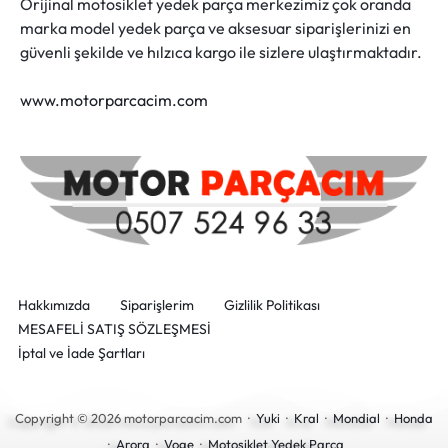
Orijinal motosiklet yedek parça merkezimiz çok oranda
marka model yedek parça ve aksesuar siparişlerinizi en
güvenli şekilde ve hılzıca kargo ile sizlere ulaştırmaktadır.
www.motorparcacim.com
Hakkımızda
Siparişlerim
Gizlilik Politikası
MESAFELİ SATIŞ SÖZLEŞMESİ
İptal ve İade Şartları
Copyright © 2026 motorparcacim.com ·
Yuki
·
Kral
·
Mondial
·
Honda
·
Arora
·
Voge
·
Motosiklet Yedek Parça