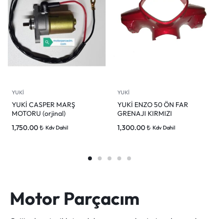
YUKİ
YUKİ
YUKİ CASPER MARŞ
YUKİ ENZO 50 ÖN FAR
MOTORU (orjinal)
GRENAJI KIRMIZI
1,750.00
₺
1,300.00
₺
Kdv Dahil
Kdv Dahil
Motor Parçacım