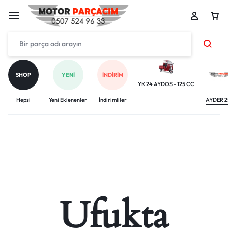
SHOP
YENI
İNDIRIM
YK 24 AYDOS - 125 CC
Hepsi
Yeni Eklenenler
İndirimliler
AYDER 2
Ufukta