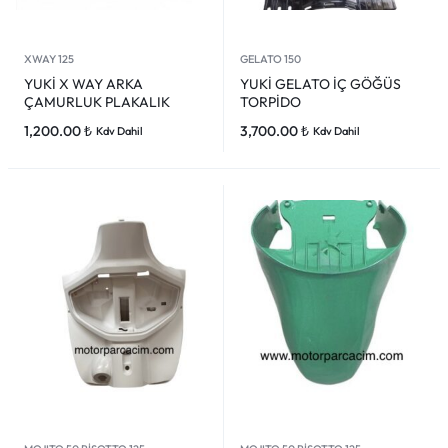
XWAY 125
GELATO 150
YUKİ X WAY ARKA
YUKİ GELATO İÇ GÖĞÜS
ÇAMURLUK PLAKALIK
TORPİDO
1,200.00
₺
3,700.00
₺
Kdv Dahil
Kdv Dahil