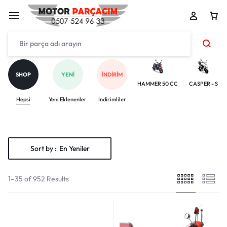
SHOP
YENI
İNDIRIM
HAMMER 50 CC
CASPER - S
Hepsi
Yeni Eklenenler
İndirimliler
Sort by :
En Yeniler
1–35 of 952 Results