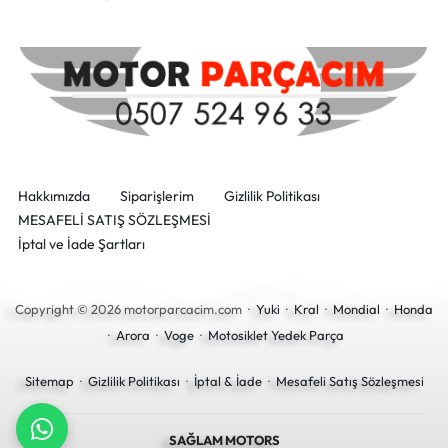
Hakkımızda
Siparişlerim
Gizlilik Politikası
MESAFELİ SATIŞ SÖZLEŞMESİ
İptal ve İade Şartları
Copyright © 2026 motorparcacim.com ·
Yuki
·
Kral
·
Mondial
·
Honda
·
Arora
·
Voge
·
Motosiklet Yedek Parça
Sitemap
·
Gizlilik Politikası
·
İptal & İade
·
Mesafeli Satış Sözleşmesi
SAĞLAM MOTORS