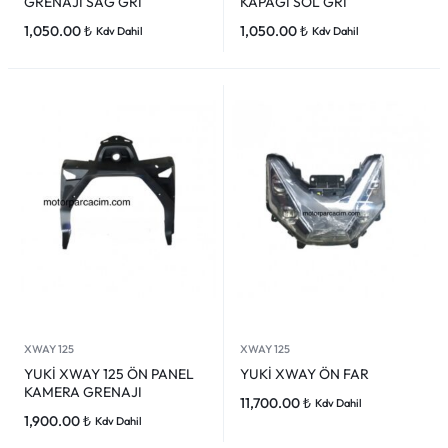
GRENAJI SAĞ GRİ
KAPAĞI SOL GRİ
1,050.00
₺
1,050.00
₺
Kdv Dahil
Kdv Dahil
XWAY 125
XWAY 125
YUKİ XWAY 125 ÖN PANEL
YUKİ XWAY ÖN FAR
KAMERA GRENAJI
11,700.00
₺
Kdv Dahil
1,900.00
₺
Kdv Dahil