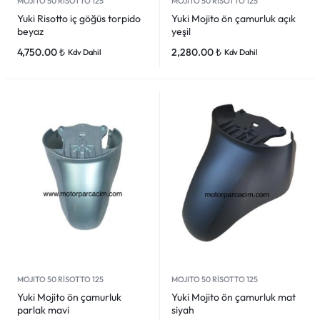
MOJITO 50 RİSOTTO 125
MOJITO 50 RİSOTTO 125
Yuki Risotto iç göğüs torpido
Yuki Mojito ön çamurluk açık
beyaz
yeşil
4,750.00
₺
2,280.00
₺
Kdv Dahil
Kdv Dahil
MOJITO 50 RİSOTTO 125
MOJITO 50 RİSOTTO 125
Yuki Mojito ön çamurluk
Yuki Mojito ön çamurluk mat
parlak mavi
siyah