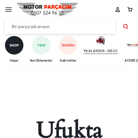
SHOP
YENI
İNDIRIM
YK 24 AYDOS - 125 CC
Hepsi
Yeni Eklenenler
İndirimliler
AYDER 2
Ufukta