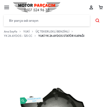
Ana Sayfa
YUKİ
ÜÇ TEKERLEKLİ BENZİNLİ
YK 24 AYDOS - 125 CC
YUKİ YK 24 AYDOS STATÖR KAPAĞI