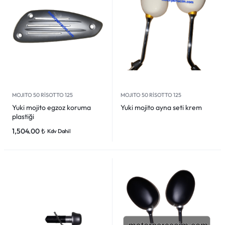
MOJITO 50 RİSOTTO 125
MOJITO 50 RİSOTTO 125
Yuki mojito egzoz koruma
Yuki mojito ayna seti krem
plastiği
1,504.00
₺
Kdv Dahil