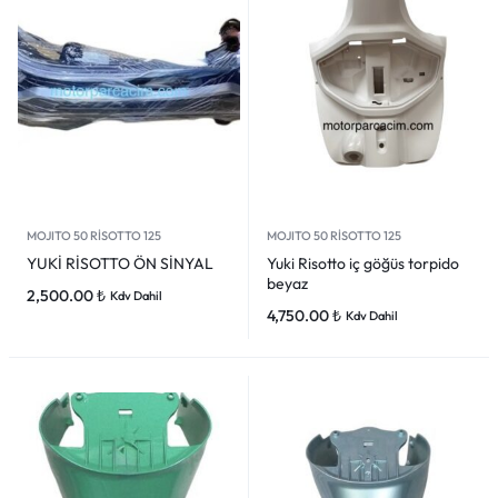
MOJITO 50 RİSOTTO 125
MOJITO 50 RİSOTTO 125
YUKİ RİSOTTO ÖN SİNYAL
Yuki Risotto iç göğüs torpido
beyaz
2,500.00
₺
Kdv Dahil
4,750.00
₺
Kdv Dahil