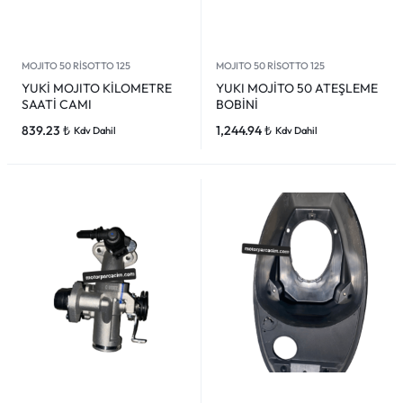
MOJITO 50 RİSOTTO 125
MOJITO 50 RİSOTTO 125
YUKİ MOJITO KİLOMETRE
YUKI MOJİTO 50 ATEŞLEME
SAATİ CAMI
BOBİNİ
839.23
₺
1,244.94
₺
Kdv Dahil
Kdv Dahil