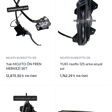
MOJITO 50 RİSOTTO 125
MOJITO 50 RİSOTTO 125
Yuki MOJITO ÖN FREN
YUKİ risotto 125 arka sinyal
MERKEZİ SET
sol
12,873.30
₺
1,742.29
₺
Kdv Dahil
Kdv Dahil