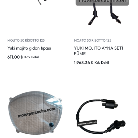
MOJITO 50 RİSOTTO 125
MOJITO 50 RİSOTTO 125
Yuki mojito gidon tıpası
YUKİ MOJİTO AYNA SETİ
FÜME
611.00
₺
Kdv Dahil
1,968.36
₺
Kdv Dahil