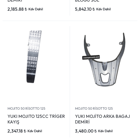
DEMİRİ
BLOĞU SOL
2,185.88
₺
5,842.10
₺
Kdv Dahil
Kdv Dahil
MOJITO 50 RİSOTTO 125
MOJITO 50 RİSOTTO 125
YUKI MOJITO 125CC TRİGER
YUKI MOJİTO ARKA BAGAJ
KAYIŞ
DEMİRİ
2,347.18
₺
3,480.00
₺
Kdv Dahil
Kdv Dahil