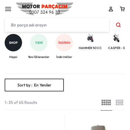
SHOP
YENI
İNDIRIM
HAMMER 50 CC
CASPER - S
Hepsi
Yeni Eklenenler
İndirimliler
Sort by :
En Yeniler
1–35 of 65 Results