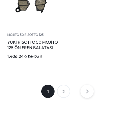
MOJITO 50 RİSOTTO 125
YUKİ RİSOTTO 50 MOJİTO
125 ÖN FREN BALATASI
1,406.24
₺
Kdv Dahil
1
2