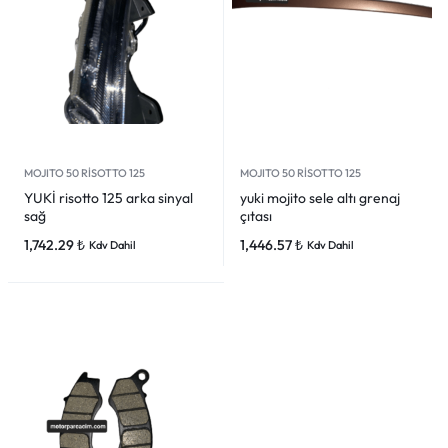
MOJITO 50 RİSOTTO 125
MOJITO 50 RİSOTTO 125
YUKİ risotto 125 arka sinyal
yuki mojito sele altı grenaj
sağ
çıtası
1,742.29
₺
1,446.57
₺
Kdv Dahil
Kdv Dahil