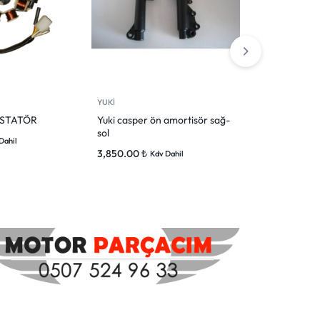
YUKİ
YUKİ
 STATÖR
Yuki casper ön amortisör sağ-
YUKİ CASPE
sol
TORPİDO
Dahil
3,850.00
₺
1,050.00
₺
Kdv Dahil
Kd