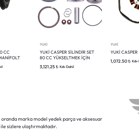
YUKİ
YUKİ
50 CC
YUKİ CASPER SİLİNDİR SET
YUKİ CASPER
MANİFOLT
80 CC YÜKSELTMEK İÇİN
1,072.50
₺
Kdv 
3,121.25
₺
il
Kdv Dahil
ok oranda marka model yedek parça ve aksesuar
 ile sizlere ulaştırmaktadır.