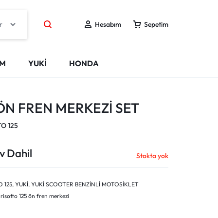
r
Hesabım
Sepetim
IM
YUKİ
HONDA
 ÖN FREN MERKEZİ SET
O 125
v Dahil
Stokta yok
 125
,
YUKİ
,
YUKİ SCOOTER BENZİNLİ MOTOSİKLET
risotto 125 ön fren merkezi