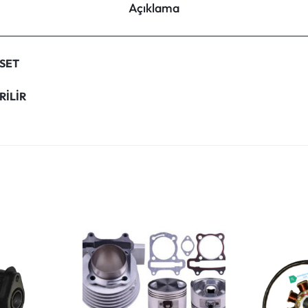
Açıklama
 SET
RİLİR