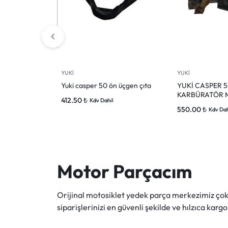
YUKİ
YUKİ
Yuki casper 50 ön üçgen çıta
YUKİ CASPER 
KARBÜRATÖR 
412.50
₺
Kdv Dahil
550.00
₺
Kdv Dah
Motor Parçacım
Orijinal motosiklet yedek parça merkezimiz ç
siparişlerinizi en güvenli şekilde ve hılzıca kargo