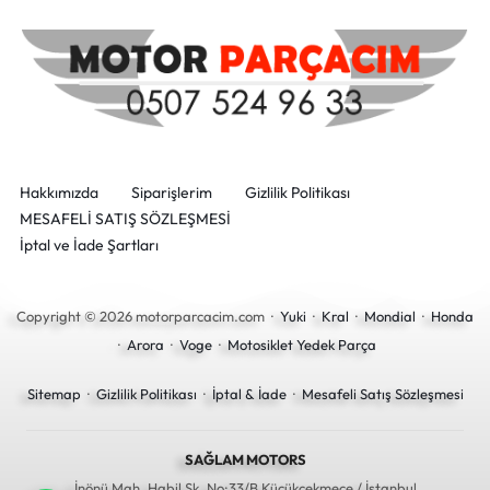
Hakkımızda
Siparişlerim
Gizlilik Politikası
MESAFELİ SATIŞ SÖZLEŞMESİ
İptal ve İade Şartları
Copyright © 2026 motorparcacim.com ·
Yuki
·
Kral
·
Mondial
·
Honda
·
Arora
·
Voge
·
Motosiklet Yedek Parça
Sitemap
·
Gizlilik Politikası
·
İptal & İade
·
Mesafeli Satış Sözleşmesi
SAĞLAM MOTORS
İnönü Mah. Habil Sk. No:33/B Küçükçekmece / İstanbul