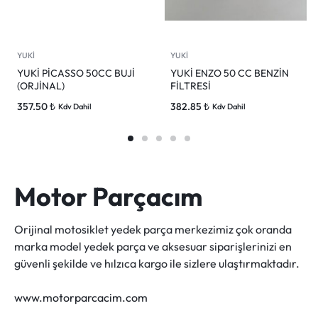
YUKİ
YUKİ
YUKİ PİCASSO 50CC BUJİ
YUKİ ENZO 50 CC BENZİN
(ORJİNAL)
FİLTRESİ
357.50
₺
382.85
₺
Kdv Dahil
Kdv Dahil
Motor Parçacım
Orijinal motosiklet yedek parça merkezimiz çok oranda
marka model yedek parça ve aksesuar siparişlerinizi en
güvenli şekilde ve hılzıca kargo ile sizlere ulaştırmaktadır.
www.motorparcacim.com