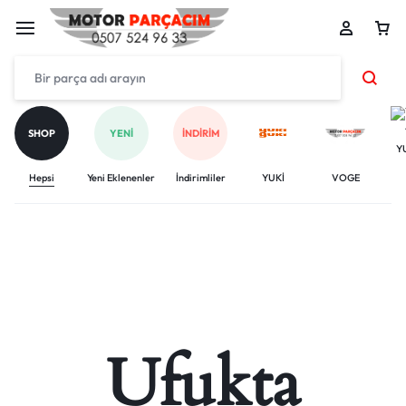
SHOP
YENI
İNDIRIM
Y
Hepsi
Yeni Eklenenler
İndirimliler
YUKİ
VOGE
Ufukta