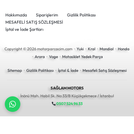
Hakkımızda
Siparişlerim
Gizlilik Politikası
MESAFELİ SATIŞ SÖZLEŞMESİ
İptal ve İade Şartları
Copyright © 2026 motorparcacim.com ·
Yuki
·
Kral
·
Mondial
·
Honda
·
Arora
·
Voge
·
Motosiklet Yedek Parça
Sitemap
·
Gizlilik Politikası
·
İptal & İade
·
Mesafeli Satış Sözleşmesi
SAĞLAM MOTORS
İnönü Mah. Habil Sk. No:33/B Küçükçekmece / İstanbul
0507 524 96 33