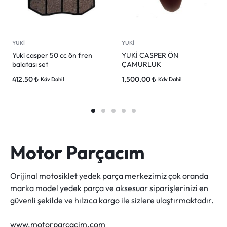
YUKİ
YUKİ
Yuki casper 50 cc ön fren
YUKİ CASPER ÖN
balatası set
ÇAMURLUK
412.50
₺
1,500.00
₺
Kdv Dahil
Kdv Dahil
Motor Parçacım
Orijinal motosiklet yedek parça merkezimiz çok oranda
marka model yedek parça ve aksesuar siparişlerinizi en
güvenli şekilde ve hılzıca kargo ile sizlere ulaştırmaktadır.
www.motorparcacim.com