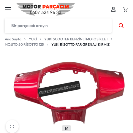
Ana Sayfa
YUKİ
YUKİ SCOOTER BENZİNLİ MOTOSİKLET
MOJITO 50 RİSOTTO 125
YUKİ RİSOTTO FAR GRENAJI KIRMIZ
1/1