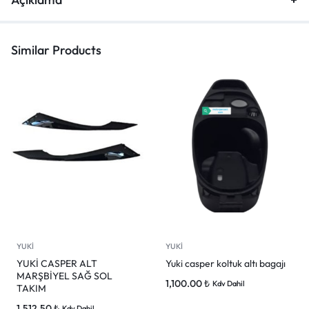
Similar Products
YUKİ
YUKİ
YUKİ CASPER ALT
Yuki casper koltuk altı bagajı
MARŞBİYEL SAĞ SOL
1,100.00
₺
Kdv Dahil
TAKIM
1,512.50
₺
Kdv Dahil