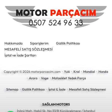
Hakkımızda
Siparişlerim
Gizlilik Politikası
MESAFELİ SATIŞ SÖZLEŞMESİ
İptal ve İade Şartları
Copyright © 2026 motorparcacim.com ·
Yuki
·
Kral
·
Mondial
·
Honda
·
Arora
·
Voge
·
Motosiklet Yedek Parça
Sitemap
·
Gizlilik Politikası
·
İptal & İade
·
Mesafeli Satış Sözleşmesi
SAĞLAM MOTORS
İnönü Mah. Habil Sk. No:33/B Küçükçekmece / İstanbul