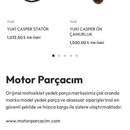
YUKİ
YUKİ
YUKİ CASPER STATÖR
YUKİ CASPER ÖN
ÇAMURLUK
1,072.50
₺
Kdv Dahil
1,500.00
₺
Kdv Dahil
Motor Parçacım
Orijinal motosiklet yedek parça merkezimiz çok oranda
marka model yedek parça ve aksesuar siparişlerinizi en
güvenli şekilde ve hılzıca kargo ile sizlere ulaştırmaktadır.
www.motorparcacim.com