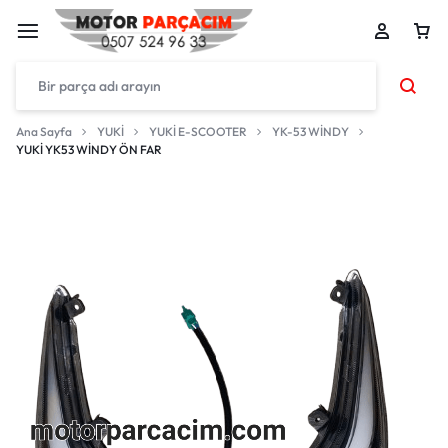
Ana Sayfa
YUKİ
YUKİ E-SCOOTER
YK-53 WİNDY
YUKİ YK53 WİNDY ÖN FAR