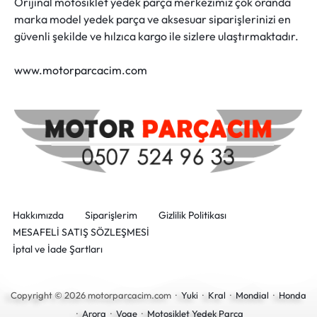
Orijinal motosiklet yedek parça merkezimiz çok oranda
marka model yedek parça ve aksesuar siparişlerinizi en
güvenli şekilde ve hılzıca kargo ile sizlere ulaştırmaktadır.
www.motorparcacim.com
Hakkımızda
Siparişlerim
Gizlilik Politikası
MESAFELİ SATIŞ SÖZLEŞMESİ
İptal ve İade Şartları
Copyright © 2026 motorparcacim.com ·
Yuki
·
Kral
·
Mondial
·
Honda
·
Arora
·
Voge
·
Motosiklet Yedek Parça