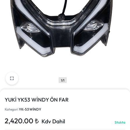
1/1
YUKİ YK53 WİNDY ÖN FAR
Kategori
YK-53 WİNDY
2,420.00
₺
Kdv Dahil
Stokta