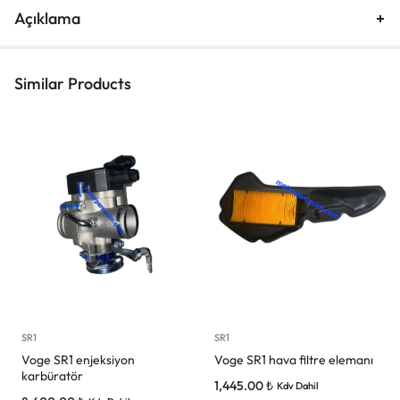
Açıklama
Similar Products
SR1
SR1
Voge SR1 enjeksiyon
Voge SR1 hava filtre elemanı
karbüratör
1,445.00
₺
Kdv Dahil