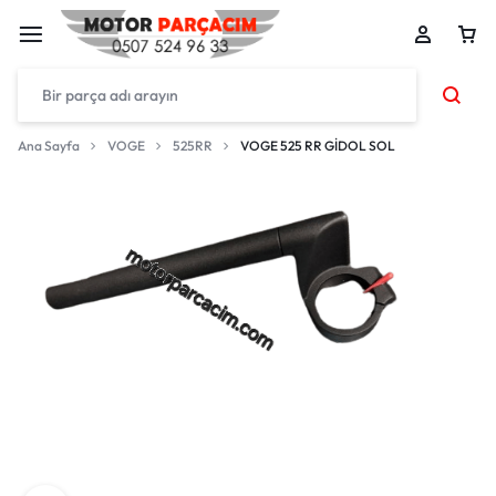
Ana Sayfa
VOGE
525RR
VOGE 525 RR GİDOL SOL