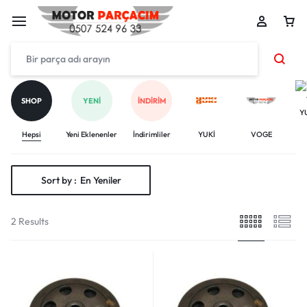
SHOP
YENI
İNDIRIM
Y
Hepsi
Yeni Eklenenler
İndirimliler
YUKİ
VOGE
Sort by :
En Yeniler
2 Results