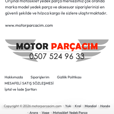
Orijinal motosiklet yedek parça merkezimiz çok oranda
marka model yedek parça ve aksesuar siparişlerinizi en
güvenli şekilde ve hılzıca kargo ile sizlere ulaştırmaktadır.
www.motorparcacim.com
Hakkımızda
Siparişlerim
Gizlilik Politikası
MESAFELİ SATIŞ SÖZLEŞMESİ
İptal ve İade Şartları
Copyright © 2026 motorparcacim.com ·
Yuki
·
Kral
·
Mondial
·
Honda
·
Arora
·
Voge
·
Motosiklet Yedek Parça