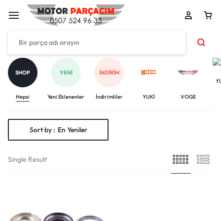
SHOP
YENI
İNDIRIM
Y
Hepsi
Yeni Eklenenler
İndirimliler
YUKİ
VOGE
Sort by :
En Yeniler
Single Result