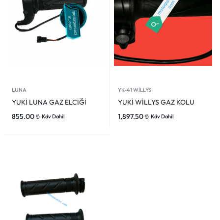
LUNA
YK-41 WİLLYS
YUKİ LUNA GAZ ELCİĞİ
YUKİ WİLLYS GAZ KOLU
855.00
₺
1,897.50
₺
Kdv Dahil
Kdv Dahil