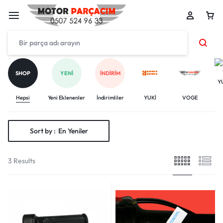
SHOP
YENI
İNDIRIM
Y
Hepsi
Yeni Eklenenler
İndirimliler
YUKİ
VOGE
Sort by :
En Yeniler
3 Results