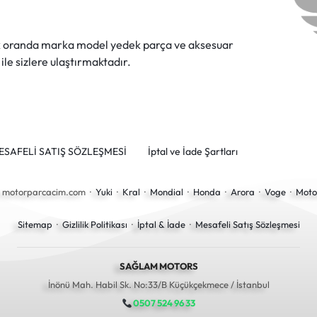
ok oranda marka model yedek parça ve aksesuar
 ile sizlere ulaştırmaktadır.
ESAFELİ SATIŞ SÖZLEŞMESİ
İptal ve İade Şartları
6 motorparcacim.com ·
Yuki
·
Kral
·
Mondial
·
Honda
·
Arora
·
Voge
·
Moto
Sitemap
·
Gizlilik Politikası
·
İptal & İade
·
Mesafeli Satış Sözleşmesi
SAĞLAM MOTORS
İnönü Mah. Habil Sk. No:33/B Küçükçekmece / İstanbul
0507 524 96 33