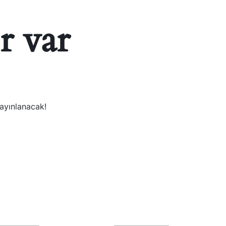
r var
yayınlanacak!