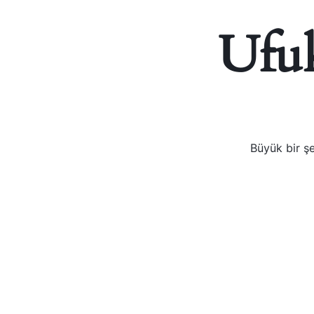
VOGE
Ufuk
YAMAHA
YUKI ATV
Genel
Büyük bir şe