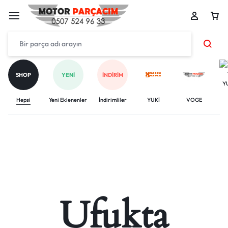
SHOP
YENI
İNDIRIM
Y
Hepsi
Yeni Eklenenler
İndirimliler
YUKİ
VOGE
Ufukta