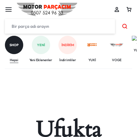
SHOP
YENI
İNDIRIM
Y
Hepsi
Yeni Eklenenler
İndirimliler
YUKİ
VOGE
Ufukta