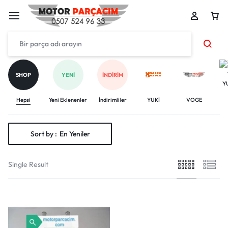
SHOP
YENI
İNDIRIM
Y
Hepsi
Yeni Eklenenler
İndirimliler
YUKİ
VOGE
Sort by :
En Yeniler
Single Result