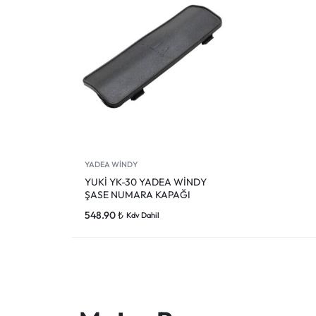
VOGE
YAMAHA
YUKI ATV
Genel
YADEA WİNDY
YUKİ YK-30 YADEA WİNDY
ŞASE NUMARA KAPAĞI
548.90
₺
Kdv Dahil