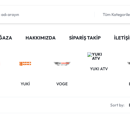
Tüm Kategorile
ĞAZA
HAKKIMIZDA
SIPARIŞ TAKIP
İLETIŞ
YUKI ATV
YUKİ
VOGE
Sort by: