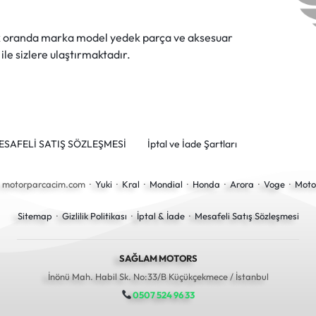
ok oranda marka model yedek parça ve aksesuar
 ile sizlere ulaştırmaktadır.
ESAFELİ SATIŞ SÖZLEŞMESİ
İptal ve İade Şartları
6 motorparcacim.com ·
Yuki
·
Kral
·
Mondial
·
Honda
·
Arora
·
Voge
·
Moto
Sitemap
·
Gizlilik Politikası
·
İptal & İade
·
Mesafeli Satış Sözleşmesi
SAĞLAM MOTORS
İnönü Mah. Habil Sk. No:33/B Küçükçekmece / İstanbul
0507 524 96 33