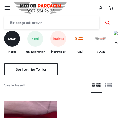
SHOP
YENI
İNDIRIM
Y
Hepsi
Yeni Eklenenler
İndirimliler
YUKİ
VOGE
Sort by :
En Yeniler
Single Result