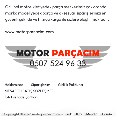
Orijinal motosiklet yedek parça merkezimiz çok oranda
marka model yedek parça ve aksesuar siparişlerinizi en
güvenli şekilde ve hılzıca kargo ile sizlere ulaştırmaktadır.
www.motorparcacim.com
Hakkımızda
Siparişlerim
Gizlilik Politikası
MESAFELİ SATIŞ SÖZLEŞMESİ
İptal ve İade Şartları
Copyright © 2026 motorparcacim.com ·
Yuki
·
Kral
·
Mondial
·
Honda