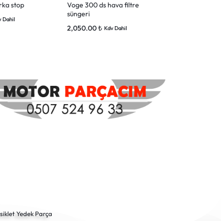
rka stop
Voge 300 ds hava filtre
Voge Sr4 Ark
süngeri
Komple
 Dahil
2,050.00
₺
16,900.00
₺
Kdv Dahil
siklet Yedek Parça