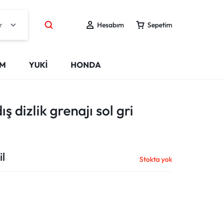
r
Hesabım
Sepetim
IM
YUKİ
HONDA
 dizlik grenajı sol gri
l
Stokta yok