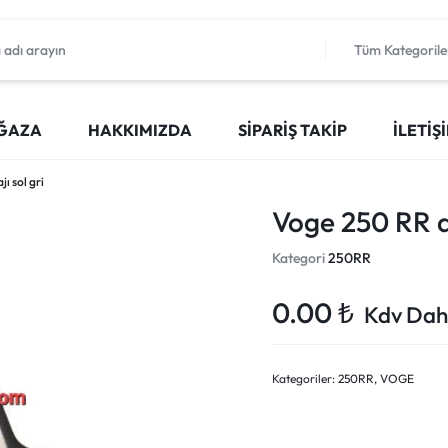
Tüm Kategorile
ĞAZA
HAKKIMIZDA
SIPARIŞ TAKIP
İLETIŞ
ı sol gri
Voge 250 RR dış
Kategori
250RR
0.00
₺
Kdv Dahi
Kategoriler:
250RR
,
VOGE