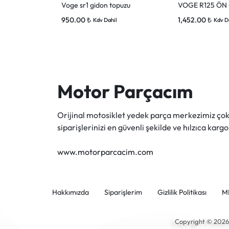
Voge sr1 gidon topuzu
VOGE R125 Ö
950.00
₺
1,452.00
₺
Kdv Dahil
Kdv D
Motor Parçacım
Orijinal motosiklet yedek parça merkezimiz ç
siparişlerinizi en güvenli şekilde ve hılzıca kargo
www.motorparcacim.com
Hakkımızda
Siparişlerim
Gizlilik Politikası
M
Copyright © 202