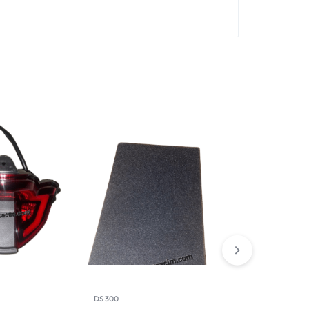
DS 300
SR 4 -350