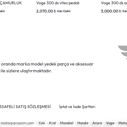
N ÇAMURLUK
Voge 300 ds vites pedalı
Voge 300 ds a
2,070.00
₺
3,000.00
₺
ahil
Kdv Dahil
Kdv
ok oranda marka model yedek parça ve aksesuar
 ile sizlere ulaştırmaktadır.
ESAFELİ SATIŞ SÖZLEŞMESİ
İptal ve İade Şartları
6 motorparcacim.com ·
Yuki
·
Kral
·
Mondial
·
Honda
·
Arora
·
Voge
·
Moto