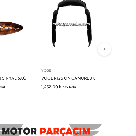
VOGE
SR 4 -350
N SİNYAL SAĞ
VOGE R125 ÖN ÇAMURLUK
Voge Sr4 Ön
1,452.00
₺
13,800.00
₺
ahil
Kdv Dahil