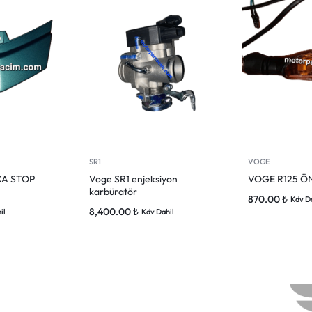
SR1
VOGE
KA STOP
Voge SR1 enjeksiyon
VOGE R125 Ö
karbüratör
870.00
₺
Kdv D
8,400.00
₺
il
Kdv Dahil