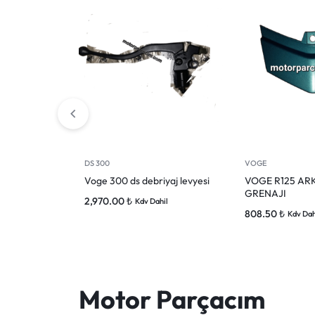
DS 300
VOGE
Voge 300 ds debriyaj levyesi
VOGE R125 AR
GRENAJI
2,970.00
₺
Kdv Dahil
808.50
₺
Kdv Dah
Motor Parçacım