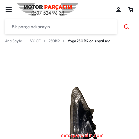
Ana Sayfa
VOGE
250RR
Voge 250 RR ön sinyal sağ