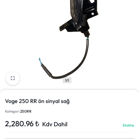
1/1
Voge 250 RR ön sinyal sağ
Kategori
250RR
2,280.96
₺
Kdv Dahil
Stokta