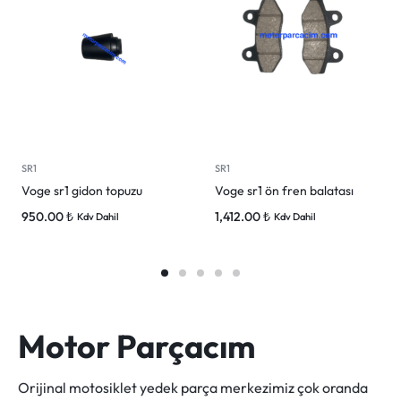
SR1
SR1
Voge sr1 gidon topuzu
Voge sr1 ön fren balatası
950.00
₺
1,412.00
₺
Kdv Dahil
Kdv Dahil
Motor Parçacım
Orijinal motosiklet yedek parça merkezimiz çok oranda