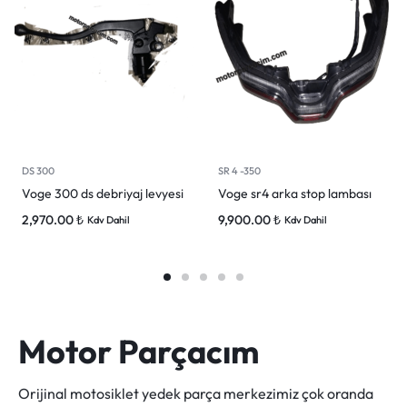
DS 300
SR 4 -350
Voge 300 ds debriyaj levyesi
Voge sr4 arka stop lambası
2,970.00
₺
9,900.00
₺
Kdv Dahil
Kdv Dahil
Motor Parçacım
Orijinal motosiklet yedek parça merkezimiz çok oranda