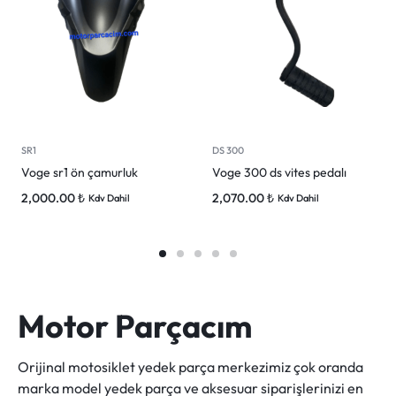
SR1
DS 300
Voge sr1 ön çamurluk
Voge 300 ds vites pedalı
2,000.00
₺
2,070.00
₺
Kdv Dahil
Kdv Dahil
Motor Parçacım
Orijinal motosiklet yedek parça merkezimiz çok oranda
marka model yedek parça ve aksesuar siparişlerinizi en