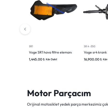
SR1
SR 4 -350
Voge SR1 hava filtre elemanı
Voge sr4 krank
1,445.00
₺
16,900.00
₺
Kdv Dahil
Kdv 
Motor Parçacım
Orijinal motosiklet yedek parça merkezimiz ç