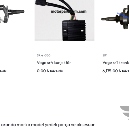
SR 4 -350
SR1
Voge sr4 konjektör
Voge sr1 krank
0.00
₺
6,175.00
₺
Dahil
Kdv Dahil
Kdv 
ok oranda marka model yedek parça ve aksesuar