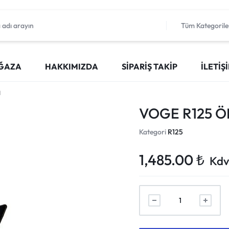
Tüm Kategorile
ĞAZA
HAKKIMIZDA
SIPARIŞ TAKIP
İLETIŞ
I
VOGE R125 Ö
Kategori
R125
1,485.00
₺
Kdv