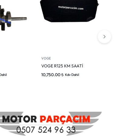
VOGE
SR 4 -350
VOGE R125 KM SAATİ
Voge sr4 bey
10,750.00
₺
10,054.00
₺
Dahil
Kdv Dahil