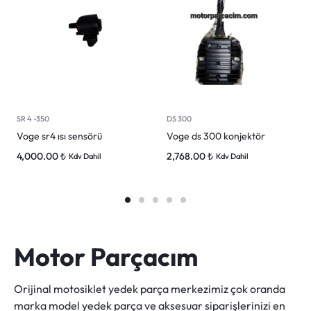
SR 4 -350
DS 300
Voge sr4 ısı sensörü
Voge ds 300 konjektör
4,000.00
₺
2,768.00
₺
Kdv Dahil
Kdv Dahil
Motor Parçacım
Orijinal motosiklet yedek parça merkezimiz çok oranda
marka model yedek parça ve aksesuar siparişlerinizi en