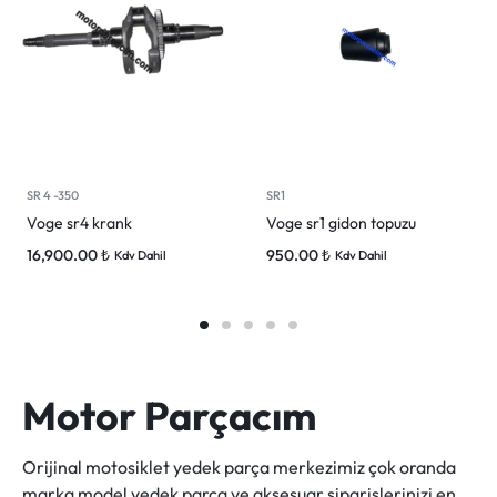
SR 4 -350
SR1
Voge sr4 krank
Voge sr1 gidon topuzu
16,900.00
₺
950.00
₺
Kdv Dahil
Kdv Dahil
Motor Parçacım
Orijinal motosiklet yedek parça merkezimiz çok oranda
marka model yedek parça ve aksesuar siparişlerinizi en