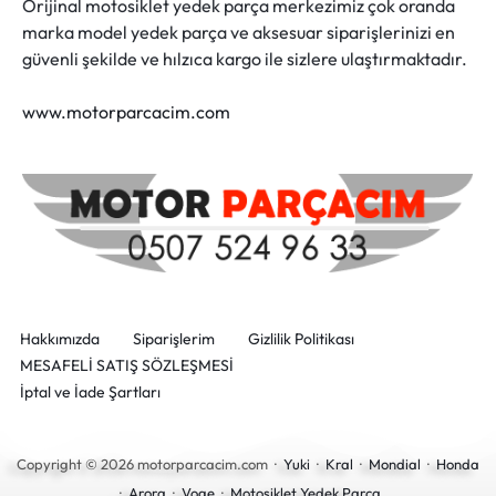
Orijinal motosiklet yedek parça merkezimiz çok oranda
marka model yedek parça ve aksesuar siparişlerinizi en
güvenli şekilde ve hılzıca kargo ile sizlere ulaştırmaktadır.
www.motorparcacim.com
Hakkımızda
Siparişlerim
Gizlilik Politikası
MESAFELİ SATIŞ SÖZLEŞMESİ
İptal ve İade Şartları
Copyright © 2026 motorparcacim.com ·
Yuki
·
Kral
·
Mondial
·
Honda
·
Arora
·
Voge
·
Motosiklet Yedek Parça