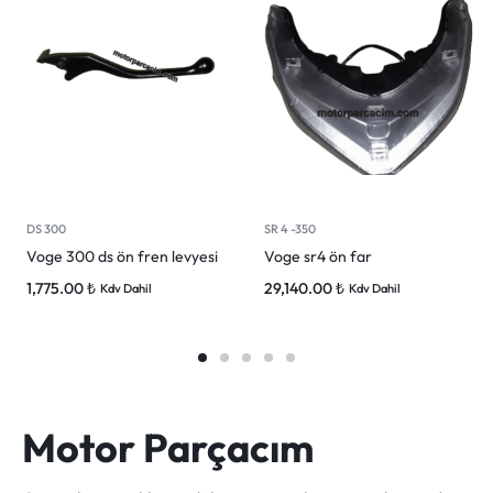
DS 300
SR 4 -350
Voge 300 ds ön fren levyesi
Voge sr4 ön far
1,775.00
₺
29,140.00
₺
Kdv Dahil
Kdv Dahil
Motor Parçacım