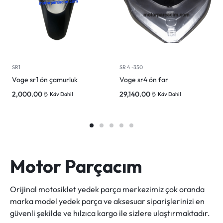
SR1
SR 4 -350
Voge sr1 ön çamurluk
Voge sr4 ön far
2,000.00
₺
29,140.00
₺
Kdv Dahil
Kdv Dahil
Motor Parçacım
Orijinal motosiklet yedek parça merkezimiz çok oranda
marka model yedek parça ve aksesuar siparişlerinizi en
güvenli şekilde ve hılzıca kargo ile sizlere ulaştırmaktadır.