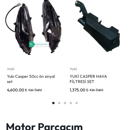
YUKİ
YUKİ
Yuki Casper 50cc ön sinyal
YUKİ CASPER HAVA
set
FİLTRESİ SET
4,600.00
₺
1,375.00
₺
Kdv Dahil
Kdv Dahil
Motor Parçacım