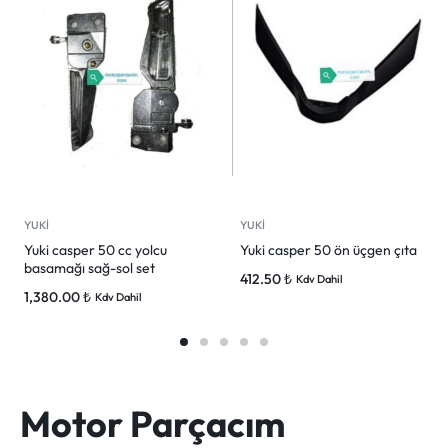
YUKİ
YUKİ
Yuki casper 50 cc yolcu
Yuki casper 50 ön üçgen çıta
basamağı sağ-sol set
412.50
₺
Kdv Dahil
1,380.00
₺
Kdv Dahil
Motor Parçacım