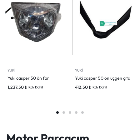
YUKİ
YUKİ
Yuki casper 50 ön far
Yuki casper 50 ön üçgen çıta
1,237.50
₺
412.50
₺
Kdv Dahil
Kdv Dahil
Motor Parçacım